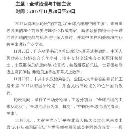
主题：全球治理与中国主张
时间：2017年11月28日至29日
“2017从都国际论坛”的主题为“全球治理与中国主张”。来自世
界各国的20位前政要与80余位权威专家、商界领袖围绕当今全球
治理面临的挑战与机遇进行深入探讨，并就中国在相关领域的积
极主张进行广泛交流。
11月28日，广东省委书记李希出席论坛开幕式并致辞。中国人
民对外友好协会会长李小林，澳中友好交流协会会长周泽荣博
士，圭亚那前总统唐纳德·拉莫塔，拉脱维亚前总统、世界领袖联
盟主席瓦伊拉·弗赖贝加等在开幕式上致辞。
11月29日，中共中央政治局委员、全国人大常委会副委员长王
晨出席“2017从都国际论坛”，并会见出席论坛的20位外国前政
要。
论坛期间，举行了三场分论坛，主题分别为：“全球治理的由
来及现状”，“全球治理行为体、机制”，“中国对全球治理的看法、
主张”。
11月30日，国家主席习近平在北京人民大会堂会见来华出
席“2017从都国际论坛”的世界领袖联盟成员并同外方嘉宾一一握