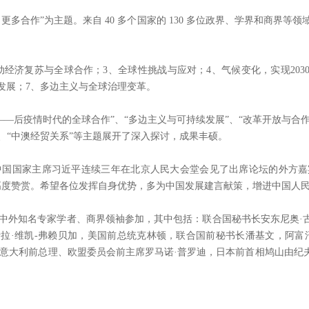
多合作”为主题。来自 40 多个国家的 130 多位政界、学界和商界等
济复苏与全球合作；3、全球性挑战与应对；4、气候变化，实现2030年
发展；7、多边主义与全球治理变革。
——后疫情时代的全球合作”、“多边主义与可持续发展”、“改革开放与合作
”、“中澳经贸关系”等主题展开了深入探讨，成果丰硕。
12月3日，中国国家主席习近平连续三年在北京人民大会堂会见了出席论坛的
度赞赏。希望各位发挥自身优势，多为中国发展建言献策，增进中国人民
多位中外知名专家学者、商界领袖参加，其中包括：联合国秘书长安东尼奥·
拉·维凯-弗赖贝加，美国前总统克林顿，联合国前秘书长潘基文，阿富
，意大利前总理、欧盟委员会前主席罗马诺·普罗迪，日本前首相鸠山由纪