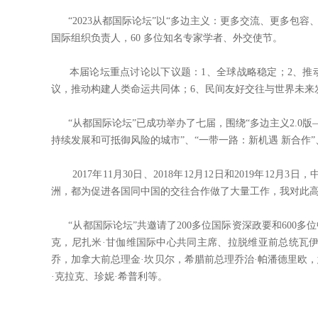
“2023从都国际论坛”以“多边主义：更多交流、更多包容、更
国际组织负责人，60 多位知名专家学者、外交使节。
本届论坛重点讨论以下议题：1、全球战略稳定；2、推动经
议，推动构建人类命运共同体；6、民间友好交往与世界未来
“从都国际论坛”已成功举办了七届，围绕“多边主义2.0版
持续发展和可抵御风险的城市”、“一带一路：新机遇 新合作
2017年11月30日、2018年12月12日和2019年
洲，都为促进各国同中国的交往合作做了大量工作，我对此高
“从都国际论坛”共邀请了200多位国际资深政要和600
克，尼扎米·甘伽维国际中心共同主席、拉脱维亚前总统瓦伊
乔，加拿大前总理金·坎贝尔，希腊前总理乔治·帕潘德里欧
·克拉克、珍妮·希普利等。