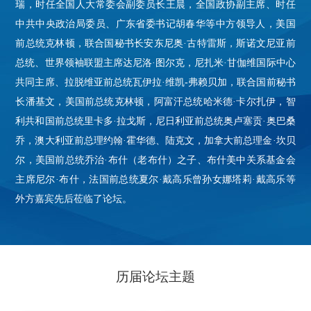
瑞，时任全国人大常委会副委员长王晨，全国政协副主席、时任
中共中央政治局委员、广东省委书记胡春华等中方领导人，美国
前总统克林顿，联合国秘书长安东尼奥·古特雷斯，斯诺文尼亚前
总统、世界领袖联盟主席达尼洛·图尔克，尼扎米·甘伽维国际中心
共同主席、拉脱维亚前总统瓦伊拉·维凯-弗赖贝加，联合国前秘书
长潘基文，美国前总统克林顿，阿富汗总统哈米德·卡尔扎伊，智
利共和国前总统里卡多·拉戈斯，尼日利亚前总统奥卢塞贡·奥巴桑
乔，澳大利亚前总理约翰·霍华德、陆克文，加拿大前总理金·坎贝
尔，美国前总统乔治·布什（老布什）之子、布什美中关系基金会
主席尼尔·布什，法国前总统夏尔·戴高乐曾孙女娜塔莉·戴高乐等
外方嘉宾先后莅临了论坛。
历届论坛主题