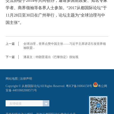
交流协会于2014年共同创办，邀请多国前政要、知名专家
学者、商界领袖等各界人士参加。“2017从都国际论坛”于
11月28日至30日在广州举行，论坛主题为“全球治理与中
国主张”。
上一篇
全球治理，世界点赞中国主张——习近平主席讲话引发世界领
袖联盟...
下一篇
潘基文：特朗普退出《巴黎协定》很短视
网站地图
|
法律声明
Copyright © 从都国际论坛All Rights Reserved.
粤ICP备16064158号
粤公网
安备 44010602008571号
友情链接