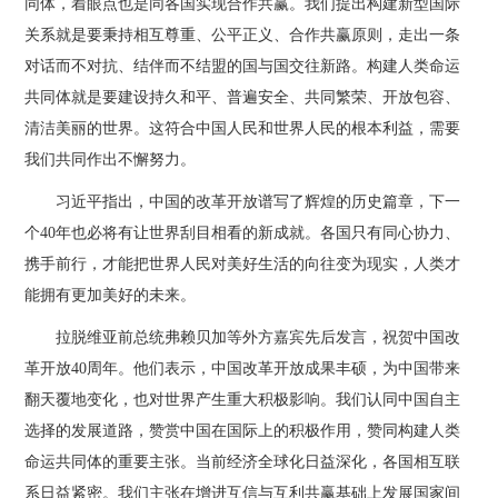
同体，着眼点也是同各国实现合作共赢。我们提出构建新型国际
关系就是要秉持相互尊重、公平正义、合作共赢原则，走出一条
对话而不对抗、结伴而不结盟的国与国交往新路。构建人类命运
共同体就是要建设持久和平、普遍安全、共同繁荣、开放包容、
清洁美丽的世界。这符合中国人民和世界人民的根本利益，需要
我们共同作出不懈努力。
习近平指出，中国的改革开放谱写了辉煌的历史篇章，下一
个40年也必将有让世界刮目相看的新成就。各国只有同心协力、
携手前行，才能把世界人民对美好生活的向往变为现实，人类才
能拥有更加美好的未来。
拉脱维亚前总统弗赖贝加等外方嘉宾先后发言，祝贺中国改
革开放40周年。他们表示，中国改革开放成果丰硕，为中国带来
翻天覆地变化，也对世界产生重大积极影响。我们认同中国自主
选择的发展道路，赞赏中国在国际上的积极作用，赞同构建人类
命运共同体的重要主张。当前经济全球化日益深化，各国相互联
系日益紧密。我们主张在增进互信与互利共赢基础上发展国家间