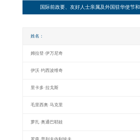
国际前政要、友好人士亲属及外国驻华使节和
姓名：
姆拉登·伊万尼奇
伊沃·约西波维奇
里卡多·拉戈斯
毛里西奥·马克里
萝扎·奥通巴耶娃
罗森·普列夫内利埃夫