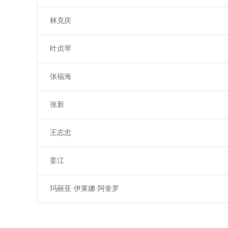
林克庆
叶贞琴
张福海
张新
王志忠
姜江
玛丽亚·伊莱娜·阿奎罗