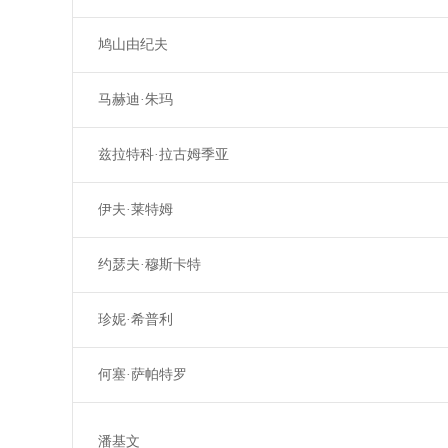
鸠山由纪夫
马赫迪·朱玛
兹拉特科·拉古姆季亚
伊夫·莱特姆
约瑟夫·穆斯卡特
珍妮·希普利
何塞·萨帕特罗
潘基文