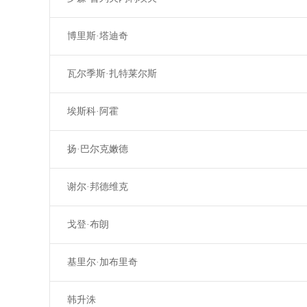
博里斯·塔迪奇
瓦尔季斯·扎特莱尔斯
埃斯科·阿霍
扬·巴尔克嫩德
谢尔·邦德维克
戈登·布朗
基里尔·加布里奇
韩升洙