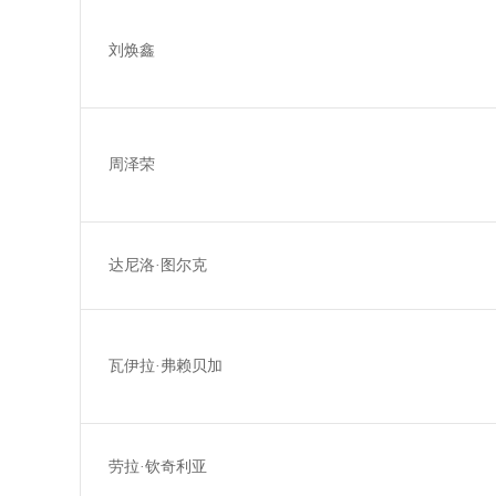
刘焕鑫
周泽荣
达尼洛·图尔克
瓦伊拉·弗赖贝加
劳拉·钦奇利亚