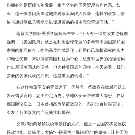
们拥有的是历经70年发展、相当坚实的国际贸易合作体系。如
今，这一体系因美国滥施关税政策而陷入停滞，这样的政策，恰
恰与通过降低关税壁垒以促进贸易的根本理念背道而驰。”
南京大学国际关系学院院长朱锋：“今天有一位前政要也特别
强调，（美国政府）就是在利用全球化这30多年带来的国家和国
家间的相互依存，作为高度的武器化，利用自己单极霸权的实力
和地位优势，来以所谓美国利益为中心，想要对世界的治理结构
作出所谓美国式的调整，但这种美国式的调整，今天来看，我们
参会的各国代表的共识，这是重大的倒退。”
在这样动荡不安的背景之下，仍然有一些政客在敏感问题上
发表错误言论，妄图否定历史，给地区安全带来重大隐患。在从
都国际论坛上，日本首相高市早苗近期的一系列涉台错误言论，
引发了各国嘉宾的广泛关注和批评。
交流和协商是解决纷争最好的方式，但是一些国家将发展议
题政治化、边缘化，大搞“小院高墙”“脱钩断链”的做法，让各国间