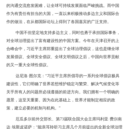
的沟通交流愈发困难，让全球可持续发展面临严峻挑战。而中国
作为有责任有担当的大国，一直以来积极推动多边主义和国际合
作的做法，在从都国际论坛上得到了各国嘉宾的广泛支持。
中国不但坚定地支持多边主义，同时也勇于承担国际事务，
对全球治理提出了富有建设性的中国方案。今年在天津召开的上
合峰会中，习近平主席郑重提出了全球治理倡议，这也是继全球
发展倡议、全球安全倡议、全球文明倡议之后，中国向世界贡献
的又一重大全球性倡议。
达尼洛·图尔克：“习近平主席所倡导的一系列全球倡议极具
建设性，它们明确了世界若想维护稳定与繁荣、解决气候变化等
关乎所有人的问题所必须遵循的前进方向。我们拥有一个明确的
愿景，这至关重要。因为在此基础上，世界才能制定相应的政
策，建立必要的机制与机构。”
厄瓜多尔前外交部长、第73届联合国大会主席玛利亚·费尔南
达·埃斯皮诺萨：“能亲耳聆听习主席几个月前提出的全新全球治理